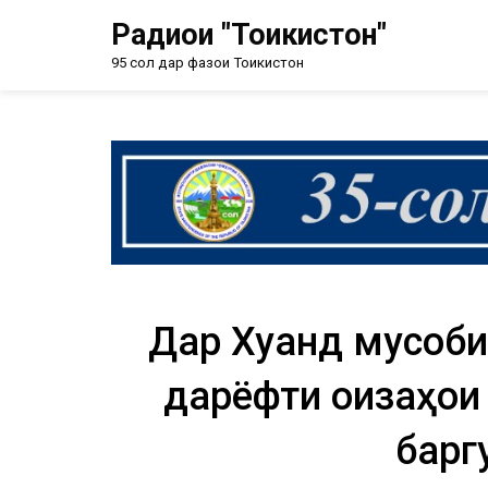
Радиои "Тоҷикистон"
95 сол дар фазои Тоҷикистон
Дар Хуҷанд мусоб
дарёфти ҷоизаҳо
барг