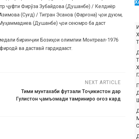
Х
етр ҷуфти Фирӯза Зубайдова (Душанбе) / Келдиёр
Азимова (Суғд) / Тигран Эсанов (Фарғона) ҷои дуюм,
 Муҳаммадиев (Душанбе) ҷои сеюмро ба даст
 медали биринҷии Бозиҳои олимпии Монтреал-1976
нфиродӣ ва даставӣ гардидааст.
NEXT ARTICLE
Тими мунтахаби футзали Тоҷикистон дар
Гулистон ҷамъомади тамриниро оғоз кард