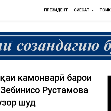
ПРЕЗИДЕНТ
CИЁСАТ
ТОҶИ
иқаи камонварӣ барои
и Зебинисо Рустамова
узор шуд