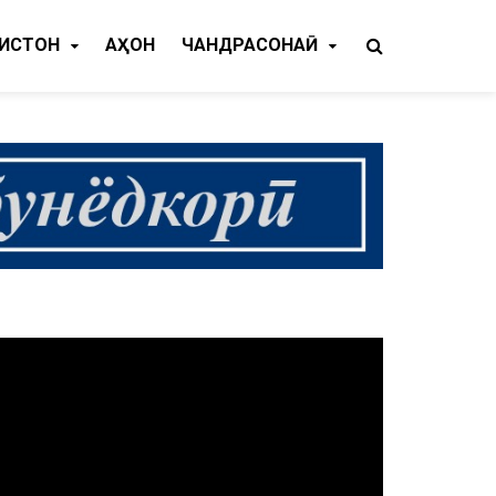
КИСТОН
ҶАҲОН
ЧАНДРАСОНАӢ