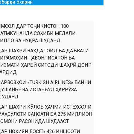
абарҳои охирин
ИМСОЛ ДАР ТОҶИКИСТОН 100
ХАТМКУНАНДА СОҲИБИ МЕДАЛИ
ТИЛЛО ВА НУҚРА ШУДАНД
ДАР ШАҲРИ ВАҲДАТ ОИД БА ДАЪВАТИ
ТИРАМОҲИИ ҶАВОНПИСАРОН БА
ХИЗМАТИ ҲАРБӢ СИТОДИ ШАҲРӢ ДОИР
ГАРДИД
ПАРВОЗҲОИ «TURKISH AIRLINES» БАЙНИ
ДУШАНБЕ ВА ИСТАНБУЛ ҲАРРӮЗА
ШУДАНД
ДАР ШАҲРИ КӮЛОБ ҲАҶМИ ИСТЕҲСОЛИ
МАҲСУЛОТИ САНОАТӢ БА 275 МИЛЛИОН
СОМОНӢ РАСОНИДА ШУДААСТ
ДАР НОҲИЯИ ВОСЕЪ 426 ИНШООТИ