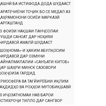
ҶАШНӢ БА ИСТИФОДА ДОДА ШУДААСТ
КАРАТЕЧИЁНИ ТОҶИК БО СЕ МЕДАЛ АЗ
ҚАҲРАМОНОНИ ОСИЁИ МАРКАЗӢ
БАРГАШТАНД
93 ФОИЗИ НАҚШАИ ПАНҶСОЛАИ
РУШДИ САНОАТ ДАР НОҲИЯИ
ФИРДАВСӢ АМАЛӢ ШУДААСТ
«ШОҲНОМА»-И ҲАКИМ АБУЛҚОСИМ
ФИРДАВСӢ ДАР ОЗМУНИ
БАЙНАЛМИЛАЛИИ «САНЪАТИ КИТОБ»
ДАР ШАҲРИ МИНСК САЗОВОРИ
ШОҲҶОИЗА ГАРДИД
КРИОСФЕРА ВА ТАҒЙИРЁБИИ ИҚЛИМ:
ТАҲДИДҲО ВА РОҲҲОИ МУТОБИҚШАВӢ
90 ИҶОЗАТНОМАИ НАВ БАРОИ
ИСТИХРОҶИ ТИЛЛО ДАР САНГВОР