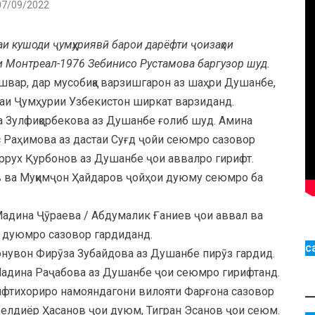
07/09/2022
и кушоди ҷумҳуриявӣ барои дарёфти ҷоизаҳои
 Монтреал-1976 Зебинисо Рустамова баргузор шуд.
швар, дар мусобиқа варзишгарон аз шаҳри Душанбе,
наи Ҷумҳурии Узбекистон ширкат варзиданд.
 Зулфиқорбекова аз Душанбе ғолиб шуд. Амина
 Раҳимова аз дастаи Суғд ҷойи сеюмро сазовор
рух Қурбонов аз Душанбе ҷои аввалро гирифт.
в ва Муқимҷон Ҳайдаров ҷойҳои дуюму сеюмро ба
Мадина Ҷӯраева / Абдумалик Ғаниев ҷои аввал ва
 дуюмро сазовор гардиданд.
с
нувон Фирӯза Зубайдова аз Душанбе пирӯз гардид.
Мадина Раҷабова аз Душанбе ҷои сеюмро гирифтанд.
ифтихориро намояндагони вилояти Фарғона сазовор
елдиёр Ҳасанов ҷои дуюм, Тигран Эсанов ҷои сеюм.