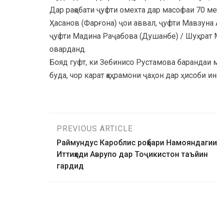
Дар рақобати ҷуфти омехта дар масофаи 70 м
Ҳасанов (Фарғона) ҷои аввал, ҷуфти Мавзуна 
ҷуфти Мадина Раҷабова (Душанбе) / Шуҳрат
оварданд.
Бояд гуфт, ки Зебинисо Рустамова барандаи
буда, чор карат қаҳрамони ҷаҳон дар ҳисоби и
PREVIOUS ARTICLE
Раймундус Кароблис роҳбари Намояндагии
Иттиҳоди Аврупо дар Тоҷикистон таъйин
гардид