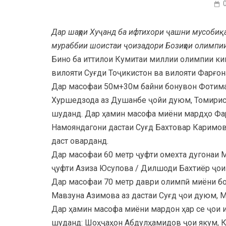
Дар шаҳри Хуҷанд ба ифтихори ҷашни мусобиқа
мураббии шоистаи ҷоизадори Бозиҳои олимпии
Бино ба иттилои Кумитаи миллии олимпии ки
вилояти Суғди Тоҷикистон ва вилояти Фарғо
Дар масофаи 50м+30м байни бонувон Фотима
Хуршедзода аз Душанбе ҷойи дуюм, Томирис
шуданд. Дар ҳамин масофа миёни мардҳо Фар
Намояндагони дастаи Суғд Бахтовар Каримо
даст оварданд.
Дар масофаи 60 метр ҷуфти омехта дугонаи 
ҷуфти Азиза Юсупова / Дилшоди Бахтиёр ҷои
Дар масофаи 70 метр даври олимпӣ миёни бо
Мавзуна Азимова аз дастаи Суғд ҷои дуюм, 
Дар ҳамин масофа миёни мардон ҳар се ҷои 
шуданд: Шоҳҷаҳон Абдулҳамидов ҷои якум, К