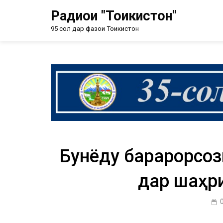
Радиои "Тоҷикистон"
95 сол дар фазои Тоҷикистон
Бунёду барқарорсо
дар шаҳр