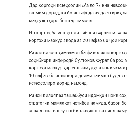
Дар коргоҳи истеҳсолии «Аъло 7» низ навсози
тасмим дорад, ки бо истифода аз дастгириҳо
маҳсулотҳоро бештар намояд.
Ин коргоҳ ба истеҳсоли либоси варзишӣ ва н
коргоҳи мазкур зиёда аз 20 нафар бо ҷои ко
Раиси вилоят ҳамзамон ба фаъолияти коргоҳи
соҳибкори инфиродӣ Султонов Фурқат ба роҳ 
коргоҳи мазкур ҳар сол намудҳои нави яхмоср
10 нафар бо ҷойи кори доимӣ таъмин буда, со
истеҳсолиро ворид намояд.
Раиси вилоят аз ташаббуси иқдомҳои неки соҳ
стратегии мамлакат истиқбол намуда, барои б
азнавсозӣ, васлу насби таҷҳизот ва зиёд нам