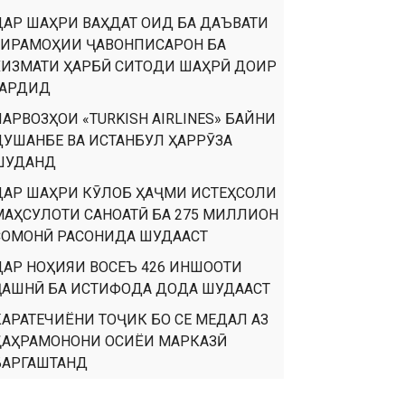
ДАР ШАҲРИ ВАҲДАТ ОИД БА ДАЪВАТИ
ТИРАМОҲИИ ҶАВОНПИСАРОН БА
ХИЗМАТИ ҲАРБӢ СИТОДИ ШАҲРӢ ДОИР
ГАРДИД
ПАРВОЗҲОИ «TURKISH AIRLINES» БАЙНИ
ДУШАНБЕ ВА ИСТАНБУЛ ҲАРРӮЗА
ШУДАНД
ДАР ШАҲРИ КӮЛОБ ҲАҶМИ ИСТЕҲСОЛИ
МАҲСУЛОТИ САНОАТӢ БА 275 МИЛЛИОН
СОМОНӢ РАСОНИДА ШУДААСТ
ДАР НОҲИЯИ ВОСЕЪ 426 ИНШООТИ
ҶАШНӢ БА ИСТИФОДА ДОДА ШУДААСТ
КАРАТЕЧИЁНИ ТОҶИК БО СЕ МЕДАЛ АЗ
ҚАҲРАМОНОНИ ОСИЁИ МАРКАЗӢ
БАРГАШТАНД