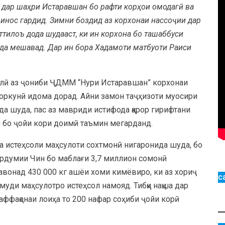
 дар шаҳри Истаравшан бо рафти корҳои омодагӣ ва
инос гардид. Зимни боздид аз корхонаи нассоҷии дар
илоъ дода шудааст, ки ин корхона бо ташаббуси
да мешавад. Дар ин бора Хадамоти матбуоти Раиси
ллӣ аз ҷониби ҶДММ “Нури Истаравшан” корхонаи
роркунӣ идома дорад. Айни замон таҷҳизоти муосири
да шуда, пас аз мавриди истифода қарор гирифтани
н бо ҷойи кори доимӣ таъмин мегарданд.
а истеҳсоли маҳсулоти сохтмонӣ нигаронида шуда, бо
ардумии Чин бо маблағи 3,7 миллион сомонӣ
авонад 430 000 кг ашёи хоми кимёвиро, ки аз хориҷ
с
уди маҳсулотро истеҳсол намояд. Тибқи нақша дар
ваффақонаи лоиҳа то 200 нафар соҳиби ҷойи корӣ