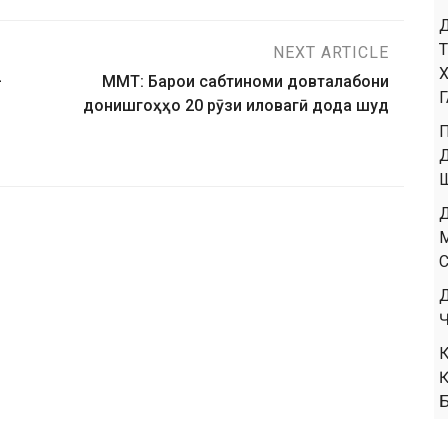
NEXT ARTICLE
–
ММТ: Барои сабтиноми довталабони
донишгоҳҳо 20 рӯзи иловагӣ дода шуд