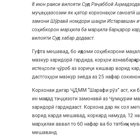
8 июн раиси вилояти Суғд Раҷаббой Аҳмадзода
муҷаҳҳазсозии як қатор корхонаҳои саноатӣ ш
замони Шӯравӣ номдори шаҳри Истаравшан итт
соҳибкорон марҳила ба марҳила барқарор кар
вилояти Суғд хабар додааст.
Гуфта мешавад, бо иқдоми соҳибкорони маҳа
мазкур харидорӣ гардида, корҳои азнавбарқа
истеҳсоли ҷӯроб аз хориҷи кишвар ворид кар
дастгоҳҳои мазкур зиёда аз 25 нафар сокино
Корхонаи дигар ҶДММ “Шарафи рӯз” аст, ки б
ин мақсад таҷҳизоти замонавӣ аз Ҷумҳурии м
харидорӣ гардидааст. Корхона дар як сол мет
ворид карда мешавад, коркард намуда, 12 нам
марҳилаи аввал то 60 нафар ва бо татбиқи му
мешаванд.