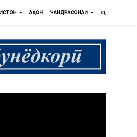
КИСТОН
ҶАҲОН
ЧАНДРАСОНАӢ