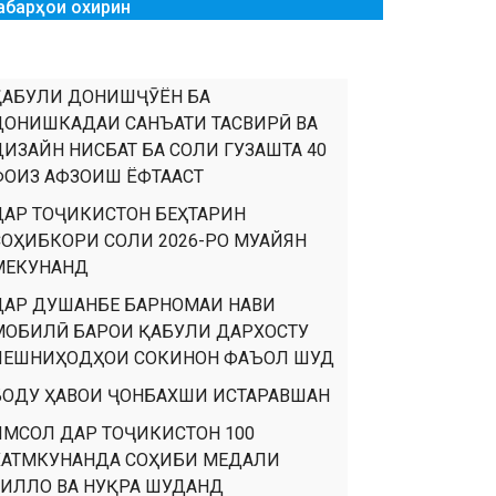
абарҳои охирин
ҚАБУЛИ ДОНИШҶӮЁН БА
ДОНИШКАДАИ САНЪАТИ ТАСВИРӢ ВА
ДИЗАЙН НИСБАТ БА СОЛИ ГУЗАШТА 40
ФОИЗ АФЗОИШ ЁФТААСТ
ДАР ТОҶИКИСТОН БЕҲТАРИН
СОҲИБКОРИ СОЛИ 2026-РО МУАЙЯН
МЕКУНАНД
ДАР ДУШАНБЕ БАРНОМАИ НАВИ
МОБИЛӢ БАРОИ ҚАБУЛИ ДАРХОСТУ
ПЕШНИҲОДҲОИ СОКИНОН ФАЪОЛ ШУД
БОДУ ҲАВОИ ҶОНБАХШИ ИСТАРАВШАН
ИМСОЛ ДАР ТОҶИКИСТОН 100
ХАТМКУНАНДА СОҲИБИ МЕДАЛИ
ТИЛЛО ВА НУҚРА ШУДАНД