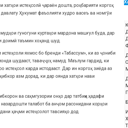
Х
и хатҳои истеҳсолӣ ҷараён дошта, роҳбарияти коргоҳ
и давлату Ҳукумат фаъолияти худро васеъ ва номгӯи
амудҳои гуногуни куртаҳои мардона машғул буда, дар
ри доимӣ таъмин хоҳанд шуд.
 истеҳсоли яхмос бо бренди «Табассум», ки аз ҷониби
монда шудааст, таваҷҷуҳ намуд. Маълум гардид, ки
о истеҳсол карда истодааст. Дар ин коргоҳ зиёда аз
ҳибкор азм дорад, ки дар оянда хатҳои нави
ибкорон ва саҳмгузории онҳо дар татбиқи ҳадафи
о назардошти талабот ба анҷом расонидани корҳои
удани ҳаҷми истеҳсолот тавсияҳо дод.