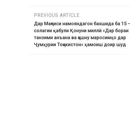
PREVIOUS ARTICLE
Дар Маҷлиси намояндагон бахшида ба 15 
солагии қабули Қонуни миллӣ «Дар бораи
танзими анъана ва ҷашну маросимҳо дар
Ҷумҳурии Тоҷикистон» ҳамоиш доир шуд