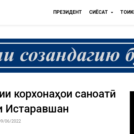
ПРЕЗИДЕНТ
CИЁСАТ
ТОҶИ
зии корхонаҳои саноатӣ
и Истаравшан
09/06/2022