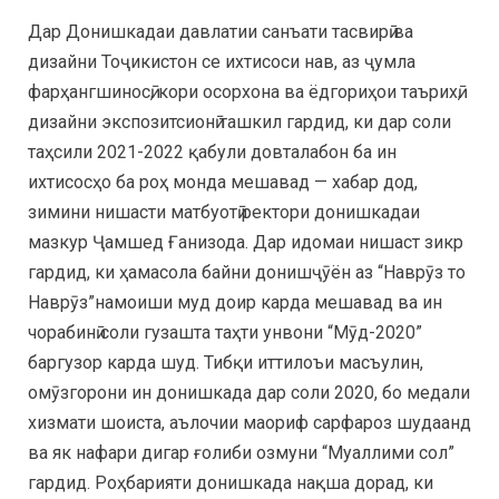
Дар Донишкадаи давлатии санъати тасвирӣ ва
дизайни Тоҷикистон се ихтисоси нав, аз ҷумла
фарҳангшиносӣ, кори осорхона ва ёдгориҳои таърихӣ,
дизайни экспозитсионӣ ташкил гардид, ки дар соли
таҳсили 2021-2022 қабули довталабон ба ин
ихтисосҳо ба роҳ монда мешавад — хабар дод,
зимини нишасти матбуотӣ ректори донишкадаи
мазкур Ҷамшед Ғанизода. Дар идомаи нишаст зикр
гардид, ки ҳамасола байни донишҷӯён аз “Наврӯз то
Наврӯз”намоиши муд доир карда мешавад ва ин
чорабинӣ соли гузашта таҳти унвони “Мӯд-2020”
баргузор карда шуд. Тибқи иттилоъи масъулин,
омӯзгорони ин донишкада дар соли 2020, бо медали
хизмати шоиста, аълочии маориф сарфароз шудаанд
ва як нафари дигар ғолиби озмуни “Муаллими сол”
гардид. Роҳбарияти донишкада нақша дорад, ки