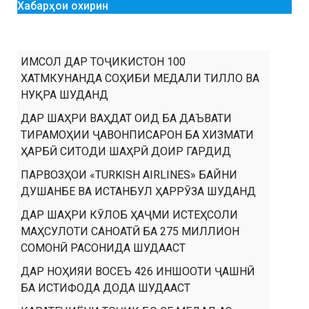
Хабарҳои охирин
ИМСОЛ ДАР ТОҶИКИСТОН 100
ХАТМКУНАНДА СОҲИБИ МЕДАЛИ ТИЛЛО ВА
НУҚРА ШУДАНД
ДАР ШАҲРИ ВАҲДАТ ОИД БА ДАЪВАТИ
ТИРАМОҲИИ ҶАВОНПИСАРОН БА ХИЗМАТИ
ҲАРБӢ СИТОДИ ШАҲРӢ ДОИР ГАРДИД
ПАРВОЗҲОИ «TURKISH AIRLINES» БАЙНИ
ДУШАНБЕ ВА ИСТАНБУЛ ҲАРРӮЗА ШУДАНД
ДАР ШАҲРИ КӮЛОБ ҲАҶМИ ИСТЕҲСОЛИ
МАҲСУЛОТИ САНОАТӢ БА 275 МИЛЛИОН
СОМОНӢ РАСОНИДА ШУДААСТ
ДАР НОҲИЯИ ВОСЕЪ 426 ИНШООТИ ҶАШНӢ
БА ИСТИФОДА ДОДА ШУДААСТ