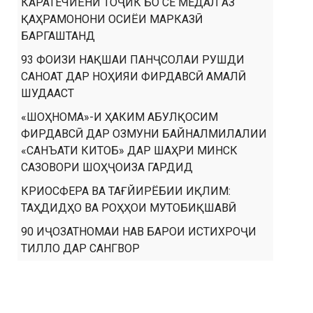
КАРАТЕЧИЁНИ ТОҶИК БО СЕ МЕДАЛ АЗ
ҚАҲРАМОНОНИ ОСИЁИ МАРКАЗӢ
БАРГАШТАНД
93 ФОИЗИ НАҚШАИ ПАНҶСОЛАИ РУШДИ
САНОАТ ДАР НОҲИЯИ ФИРДАВСӢ АМАЛӢ
ШУДААСТ
«ШОҲНОМА»-И ҲАКИМ АБУЛҚОСИМ
ФИРДАВСӢ ДАР ОЗМУНИ БАЙНАЛМИЛАЛИИ
«САНЪАТИ КИТОБ» ДАР ШАҲРИ МИНСК
САЗОВОРИ ШОҲҶОИЗА ГАРДИД
КРИОСФЕРА ВА ТАҒЙИРЁБИИ ИҚЛИМ:
ТАҲДИДҲО ВА РОҲҲОИ МУТОБИҚШАВӢ
90 ИҶОЗАТНОМАИ НАВ БАРОИ ИСТИХРОҶИ
ТИЛЛО ДАР САНГВОР