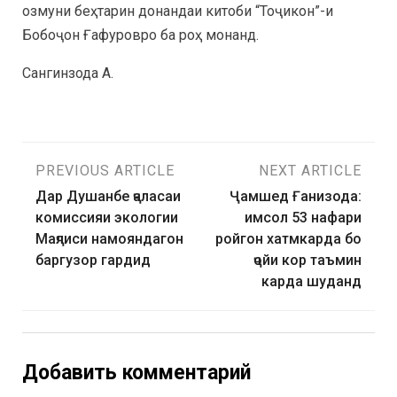
озмуни беҳтарин донандаи китоби “Тоҷикон”-и
Бобоҷон Ғафуровро ба роҳ монанд.
Сангинзода А.
PREVIOUS ARTICLE
NEXT ARTICLE
Дар Душанбе ҷаласаи
Ҷамшед Ғанизода:
комиссияи экологии
имсол 53 нафари
Маҷлиси намояндагон
ройгон хатмкарда бо
баргузор гардид
ҷойи кор таъмин
карда шуданд
Добавить комментарий