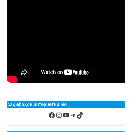
саҳифаҳои интернетии мо