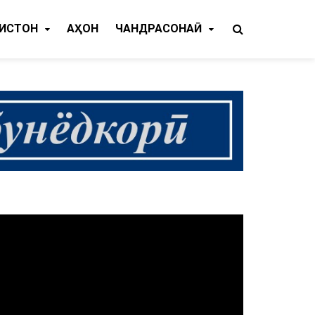
КИСТОН
ҶАҲОН
ЧАНДРАСОНАӢ