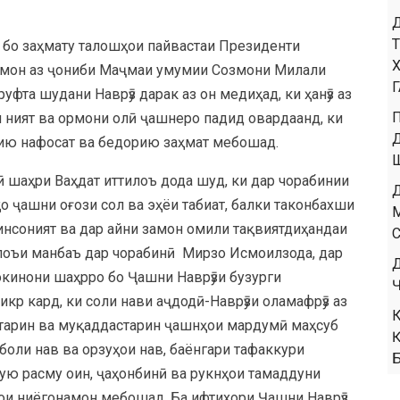
 бо заҳмату талошҳои пайвастаи Президенти
ҳмон аз ҷониби Маҷмаи умумии Созмони Милали
фта шудани Наврӯз дарак аз он медиҳад, ки ҳанӯз аз
и ният ва ормони олӣ ҷашнеро падид овардаанд, ки
оию нафосат ва бедорию заҳмат мебошад.
 шаҳри Ваҳдат иттилоъ дода шуд, ки дар чорабинии
ҳо ҷашни оғози сол ва эҳёи табиат, балки таконбахши
инсоният ва дар айни замон омили тақвиятдиҳандаи
лоъи манбаъ дар чорабинӣ Мирзо Исмоилзода, дар
кинони шаҳрро бо Ҷашни Наврӯзи бузурги
кр кард, ки соли нави аҷдодӣ-Наврӯзи оламафрӯз аз
актарин ва муқаддастарин ҷашнҳои мардумӣ маҳсуб
иқболи нав ва орзуҳои нав, баёнгари тафаккури
зую расму оин, ҷаҳонбинӣ ва рукнҳои тамаддуни
ҳои ниёгонамон мебошад. Ба ифтихори Ҷашни Наврӯз