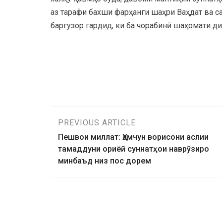
аз тарафи бахши фарҳанги шаҳри Ваҳдат ва 
баргузор гардид, ки ба чорабинӣ шаҳомати
PREVIOUS ARTICLE
Пешвои миллат: Ҳамчун ворисони аслии
тамаддуни ориёӣ суннатҳои наврӯзиро
минбаъд низ пос дорем