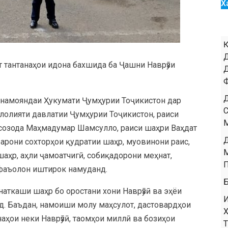
Х
 тантанаҳои идона бахшида ба Ҷашни Наврӯзи
ӣ намояндаи Ҳукумати Ҷумҳурии Тоҷикистон дар
лолияти давлатии Ҷумҳурии Тоҷикистон, раиси
созода Маҳмадумар Шамсулло, раиси шаҳри Ваҳдат
арони сохторҳои қудратии шаҳр, муовинони раис,
аҳр, аҳли ҷамоатчигӣ, собиқадорони меҳнат,
 фаъолон иштирок намуданд.
наткаши шаҳр бо оростани хони Наврӯзӣ ва эҳёи
д. Баъдан, намоиши молу маҳсулот, дастовардҳои
аҳои неки Наврӯзӣ, таомҳои миллӣ ва бозиҳои