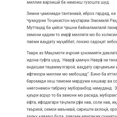
миллии варзишӣ ба намоиш гузошта шуд.
Зимни ҷамомади тантанавӣ, иброз гардид, ки
Ҷумҳурии Тоҷикистон муҳтарам Эмомалӣ Ра
Муттаҳид ба ҳайси Ҷашни байналмилалӣ пазиру
замони қадим то имрӯз миллати мо бо холиси
паёми ваҳдату муҳаббат, покию садоқат зеб
Тавре аз Мақомоти иҷроия ҳокимияти давлатӣ
идона гуфта шуд, Наврӯз ҳамчун Наврӯз на тан
андешаи таҳаммулгароӣ, ваҳдату сарҷамъии 
ифтихори миллии мо мебошад”. Бино ба итти
баромади хеш тамоми мардуми кишвар ва со
ниёгонамон табрику муборакбод намуданд. Зи
қаъри асрҳо то ба замони мо расида, мубор
ёфта, ифодагари таҷлили рӯзи нав, соли нав, 
таърихӣ, симои маънавӣ, сиришти ахлоқӣ, ор
халқу қавмҳо буда, давоми мантиқии суннат