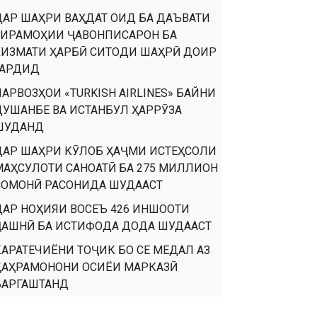
ДАР ШАҲРИ ВАҲДАТ ОИД БА ДАЪВАТИ
ТИРАМОҲИИ ҶАВОНПИСАРОН БА
ХИЗМАТИ ҲАРБӢ СИТОДИ ШАҲРӢ ДОИР
ГАРДИД
ПАРВОЗҲОИ «TURKISH AIRLINES» БАЙНИ
ДУШАНБЕ ВА ИСТАНБУЛ ҲАРРӮЗА
ШУДАНД
ДАР ШАҲРИ КӮЛОБ ҲАҶМИ ИСТЕҲСОЛИ
МАҲСУЛОТИ САНОАТӢ БА 275 МИЛЛИОН
СОМОНӢ РАСОНИДА ШУДААСТ
ДАР НОҲИЯИ ВОСЕЪ 426 ИНШООТИ
ҶАШНӢ БА ИСТИФОДА ДОДА ШУДААСТ
КАРАТЕЧИЁНИ ТОҶИК БО СЕ МЕДАЛ АЗ
ҚАҲРАМОНОНИ ОСИЁИ МАРКАЗӢ
БАРГАШТАНД