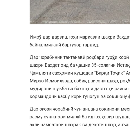
Имрӯз дар варзишгоҳи марказии шаҳри Ваҳдат
байналмилалӣ баргузор гардид.
Дар чорабинии тантанавӣ роҳбари гурӯҳи кор
шаҳри Ваҳдат оид ба ҷашни 35-солагии Истиқ
Ҷамъияти саҳҳомии кушодаи “Барқи Тоҷик” А
Мирзо Исмоилзода, собиқ раисони шаҳр, роҳб
мудирони шуъба ва бахшҳои дастгоҳи раиси ш
кормандони касбу кори гуногун ва сокинону
Дар оғози чорабинӣ чун анъана сокинони меҳ
расму суннатҳои миллӣ ба идгоҳ ҳозир шудан
аҳли ҷамоатҳои шаҳрак ва деҳоти шаҳр, анъан