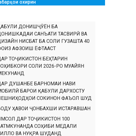
абарҳои охирин
ҚАБУЛИ ДОНИШҶӮЁН БА
ДОНИШКАДАИ САНЪАТИ ТАСВИРӢ ВА
ДИЗАЙН НИСБАТ БА СОЛИ ГУЗАШТА 40
ФОИЗ АФЗОИШ ЁФТААСТ
ДАР ТОҶИКИСТОН БЕҲТАРИН
СОҲИБКОРИ СОЛИ 2026-РО МУАЙЯН
МЕКУНАНД
ДАР ДУШАНБЕ БАРНОМАИ НАВИ
МОБИЛӢ БАРОИ ҚАБУЛИ ДАРХОСТУ
ПЕШНИҲОДҲОИ СОКИНОН ФАЪОЛ ШУД
БОДУ ҲАВОИ ҶОНБАХШИ ИСТАРАВШАН
ИМСОЛ ДАР ТОҶИКИСТОН 100
ХАТМКУНАНДА СОҲИБИ МЕДАЛИ
ТИЛЛО ВА НУҚРА ШУДАНД