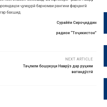
сарояндаҳои ҷумҳурӣ барномаи рангини фарҳангӣ
 дигар бахшид.
Сурайёи Сироҷиддин
радиои “Тоҷикистон”
NEXT ARTICLE
Таҷлили бошукуҳи Наврӯз дар руҳияи
ватандӯстӣ