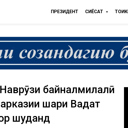
ПРЕЗИДЕНТ
CИЁСАТ
ТОҶИ
и Наврӯзи байналмилалӣ
арказии шаҳри Ваҳдат
ор шуданд