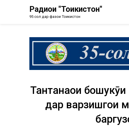
Радиои "Тоҷикистон"
95 сол дар фазои Тоҷикистон
Тантанаҳои бошукӯҳ
дар варзишгоҳи м
баргуз