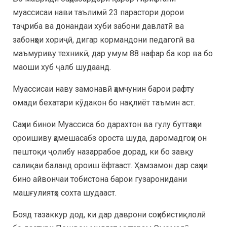
муассисаи нави таълимӣ 23 парастори дорои
таҷриба ва донандаи хуби забони давлатӣ ва
забонҳои хориҷӣ, дигар кормандони педагогӣ ва
маъмуриву техникӣ, дар умум 88 нафар ба кор ва бо
маоши хуб ҷалб шудаанд.
Муассисаи наву замонавӣ ҳамчунин барои рафту
омади бехатари кӯдакон бо нақлиёт таъмин аст.
Саҳни бинои Муассиса бо дарахтон ва гулу буттаҳои
ороишиву ҳамешасабз ороста шуда, даромадгоҳи он
пештоқи ҷолибу назаррабое дорад, ки бо завқу
салиқаи баланд ороиш ёфтааст. Ҳамзамон дар саҳни
бино айвончаи тобистона барои гузаронидани
машғулиятҳо сохта шудааст.
Бояд тазаккур дод, ки дар даврони соҳибистиқлолӣ