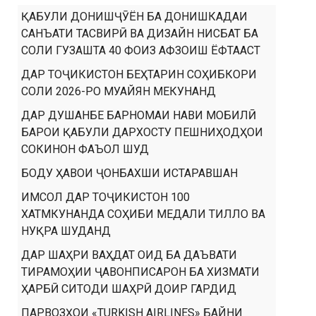
ҚАБУЛИ ДОНИШҶӮЁН БА ДОНИШКАДАИ
САНЪАТИ ТАСВИРӢ ВА ДИЗАЙН НИСБАТ БА
СОЛИ ГУЗАШТА 40 ФОИЗ АФЗОИШ ЁФТААСТ
ДАР ТОҶИКИСТОН БЕҲТАРИН СОҲИБКОРИ
СОЛИ 2026-РО МУАЙЯН МЕКУНАНД
ДАР ДУШАНБЕ БАРНОМАИ НАВИ МОБИЛӢ
БАРОИ ҚАБУЛИ ДАРХОСТУ ПЕШНИҲОДҲОИ
СОКИНОН ФАЪОЛ ШУД
БОДУ ҲАВОИ ҶОНБАХШИ ИСТАРАВШАН
ИМСОЛ ДАР ТОҶИКИСТОН 100
ХАТМКУНАНДА СОҲИБИ МЕДАЛИ ТИЛЛО ВА
НУҚРА ШУДАНД
ДАР ШАҲРИ ВАҲДАТ ОИД БА ДАЪВАТИ
ТИРАМОҲИИ ҶАВОНПИСАРОН БА ХИЗМАТИ
ҲАРБӢ СИТОДИ ШАҲРӢ ДОИР ГАРДИД
ПАРВОЗҲОИ «TURKISH AIRLINES» БАЙНИ