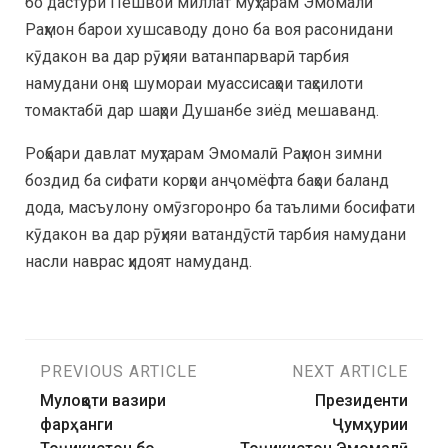
бо дастури Пешвои миллат муҳтарам Эмомалӣ
Раҳмон барои хушсаводу доно ба воя расонидани
кӯдакон ва дар рӯҳияи ватанпарварӣ тарбия
намудани онҳо шумораи муассисаҳои таҳсилоти
томактабӣ дар шаҳри Душанбе зиёд мешаванд.
Роҳбари давлат муҳтарам Эмомалӣ Раҳмон зимни
боздид ба сифати корҳои анҷомёфта баҳои баланд
дода, масъулону омӯзгоронро ба таълими босифати
кӯдакон ва дар рӯҳияи ватандӯстӣ тарбия намудани
насли наврас ҳидоят намуданд.
PREVIOUS ARTICLE
NEXT ARTICLE
Мулоқоти вазири
Президенти
фарҳанги
Ҷумҳурии