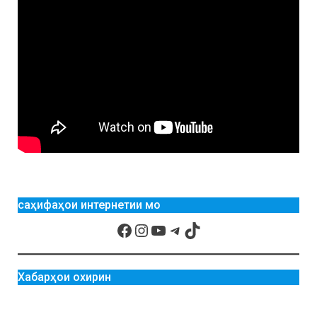
саҳифаҳои интернетии мо
Хабарҳои охирин