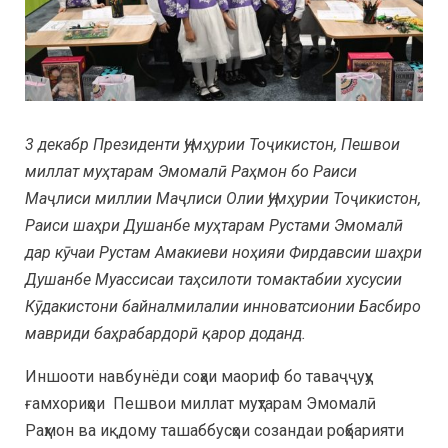
3 декабр Президенти Ҷумҳурии Тоҷикистон, Пешвои
миллат муҳтарам Эмомалӣ Раҳмон бо Раиси
Маҷлиси миллии Маҷлиси Олии Ҷумҳурии Тоҷикистон,
Раиси шаҳри Душанбе муҳтарам Рустами Эмомалӣ
дар кӯчаи Рустам Амакиеви ноҳияи Фирдавсии шаҳри
Душанбе Муассисаи таҳсилоти томактабии хусусии
Кӯдакистони байналмилалии инноватсионии Басбиро
мавриди баҳрабардорӣ қарор доданд.
Иншооти навбунёди соҳаи маориф бо таваҷҷуҳу
ғамхориҳои Пешвои миллат муҳтарам Эмомалӣ
Раҳмон ва иқдому ташаббусҳои созандаи роҳбарияти