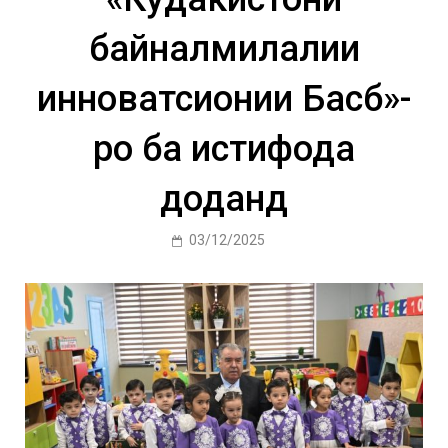
байналмилалии
инноватсионии Басбӣ»-
ро ба истифода
доданд
03/12/2025