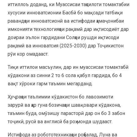
иттиллоъ доданд, ки Муассисаи таҳсилоти томактабии
хусусии инноватсионии Басбӣ бо мақсади татбиқи
равандҳои инноватсионӣ ва истифодаи ҳамаҷонибаи
имконияти технологияҳои рақамӣ дар иқтисодиёт дар
доираи эълон гардидани Солҳои рушди иқтисоди
рақамӣ ва инноватсия (2025-2030) дар Тоҷикистон
рӯи кор омадааст.
Тиқи иттилои масъулин, дар ин муассисаи томактабӣ
кӯдакони аз синни 2 то 6 сола қабул гардида, бо 4
вақт хӯроки гарм таъмин мегарданд.
Ҳуҷраҳои таълимии кӯдакистон бо лавозимоти
зарурӣ ва ҳар гуна бозичаҳои шавқовари кӯдакона,
таъмин буда, омӯзишу парасторӣ дар он бо 3 забон
тоҷикӣ, русӣ ва англисӣ ба роҳ монда шудааст.
Истифода аз робототехникаҳои роҳбалад, Луна ва