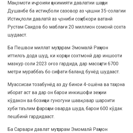
Мақомоти иҷроияи ҳокимияти давлатии шаҳри
Душанбе ба истиқболи сазовор аз ҷашни 35-солагии
Истиқлоли давлатӣ аз ҷониби соҳибкори ватанӣ
Рустам Саидов бо маблағи 20 миллион сомонӣ сохта
шудааст.
Ба Пешвои миллат муҳтарам Эмомалӣ Раҳмон
иттилоъ дода шуд, ки корҳои сохтмонӣ дар иншооти
мазкур соли 2023 оғоз гардида, дар масоҳати 6700
метри мураббаъ бо сифати баланд бунёд шудааст.
Муассисаи тозабунёд аз ду бинои 4-ошёна ва таҳхона
иборат аст ва дар он барои инкишофи зеҳнии
кӯдакон ва бозиҳои гуногуни шавқовар шароити
хуби таълим фароҳам оварда шуда, барои 600 кӯдак
пешбинӣ гардидааст.
Ба Сарвари давлат муҳтарам Эмомалӣ Раҳмон