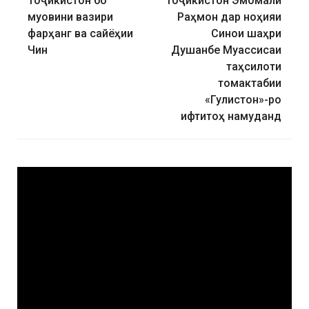
Тоҷикистон бо
Тоҷикистон Эмомалӣ
муовини вазири
Раҳмон дар ноҳияи
фарҳанг ва сайёҳии
Синои шаҳри
Чин
Душанбе Муассисаи
таҳсилоти
томактабии
«Гулистон»-ро
ифтитоҳ намуданд