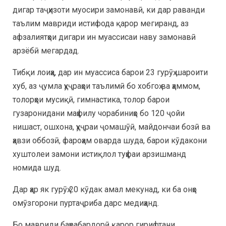
дигар таҷҳизоти муосири замонавӣ, ки дар раванди
таълим мавриди истифода қарор мегиранд, аз
афзалиятҳои дигари ин муассисаи наву замонавӣ
арзёбӣ мегардад.
Тибқи лоиҳа, дар ин муассиса барои 23 гурӯҳ шароити
хуб, аз ҷумла ҳуҷраҳои таълимӣ бо хобгоҳ ва ҳаммом,
толорҳои мусиқӣ, гимнастика, толор барои
гузаронидани маҳфилу чорабиниҳо бо 120 ҷойи
нишаст, ошхона, ҳуҷраи ҷомашӯӣ, майдончаи бозӣ ва
ҳавзи оббозӣ, фароҳам оварда шуда, барои кӯдакони
хуштолеи замони истиқлол туҳфаи арзишманд
номида шуд.
Дар ҳар як гурӯҳ 20 кӯдак амал мекунад, ки ба онҳо
омӯзгорони пуртаҷриба дарс медиҳанд.
Бо мавриди баҳрабардорӣ қарор гирифтани