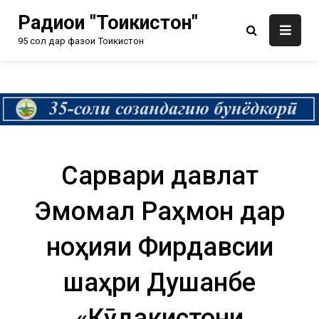
Радиои "Тоҷикистон"
95 сол дар фазои Тоҷикистон
Сарвари давлат
Эмомалӣ Раҳмон дар
ноҳияи Фирдавсии
шаҳри Душанбе
«Кӯдакистони