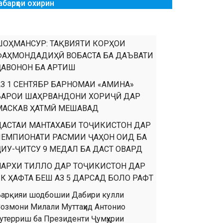
абарҳои охирин
ШОҲМАНСУР: ТАҚВИЯТИ КОРҲОИ
ФАҲМОНДАДИҲӢ ВОБАСТА БА ДАЪВАТИ
ҶАВОНОН БА АРТИШ
АЗ 1 СЕНТЯБР БАРНОМАИ «АМИНА»
БАРОИ ШАҲРВАНДОНИ ХОРИҶӢ ДАР
МАСКАВ ҲАТМӢ МЕШАВАД
ДАСТАИ МАНТАХАБИ ТОҶИКИСТОН ДАР
ЧЕМПИОНАТИ РАСМИИ ҶАҲОН ОИД БА
ҶИУ-ҶИТСУ 9 МЕДАЛ БА ДАСТ ОВАРД
НАРХИ ТИЛЛО ДАР ТОҶИКИСТОН ДАР
ЯК ҲАФТА БЕШ АЗ 5 ДАРСАД БОЛО РАФТ
арқияи шодбошии Дабири кулли
озмони Милали Муттаҳид Антонио
утерриш ба Президенти Ҷумҳурии