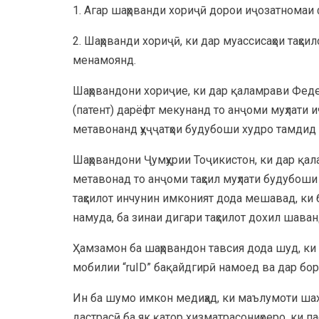
1. Агар шаҳрванди хориҷӣ дорои иҷозатномаи 
2. Шаҳрванди хориҷӣ, ки дар муассисаҳои таҳс
менамоянд.
Шаҳрвандони хориҷие, ки дар қаламрави Феде
(патент) дарёфт мекунанд то анҷоми муҳлати
метавонанд ҳуҷҷатҳои будубоши худро тамдид
Шаҳрвандони Ҷумҳурии Тоҷикистон, ки дар қал
метавонад то анҷоми таҳсил муҳлати будубоши
таҳсилот инчунин имконият дода мешавад, ки
намуда, ба зинаи дигари таҳсилот дохил шаван
Ҳамзамон ба шаҳрвандон тавсия дода шуд, ки
мобилии “ruID” бақайдгирӣ намоед ва дар бо
Ин ба шумо имкон медиҳад, ки маълумоти ша
дастрасӣ ба як қатор хизматрасониҳоеро, ки 