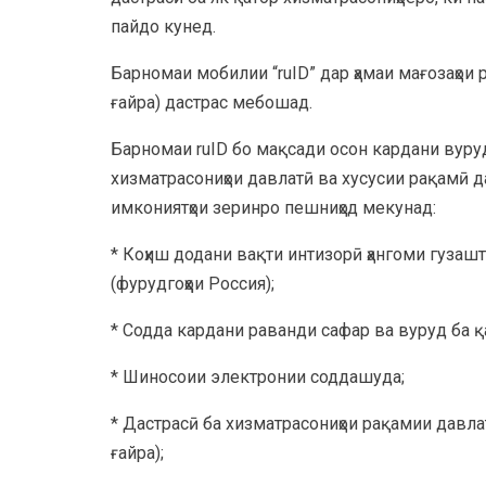
пайдо кунед.
Барномаи мобилии “ruID” дар ҳамаи мағозаҳои р
ғайра) дастрас мебошад.
Барномаи ruID бо мақсади осон кардани вуруд
хизматрасониҳои давлатӣ ва хусусии рақамӣ да
имкониятҳои зеринро пешниҳод мекунад:
* Коҳиш додани вақти интизорӣ ҳангоми гузаш
(фурудгоҳҳои Россия);
* Содда кардани раванди сафар ва вуруд ба 
* Шиносоии электронии соддашуда;
* Дастрасӣ ба хизматрасониҳои рақамии давлат
ғайра);