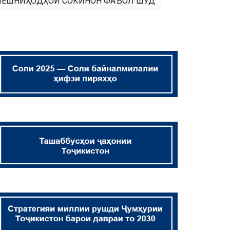
ПЕШНИҲОДҲОИ СОКИНОН ФАЪОЛ ШУД