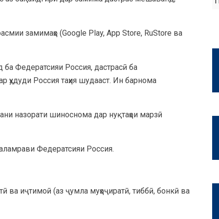
асмии замимаҳо (Google Play, App Store, RuStore ва
 ба Федератсияи Россия, дастрасӣ ба
р ҳудуди Россия таҳия шудааст. Ин барнома
тани назорати шиноснома дар нуқтаҳои марзӣ
қаламрави Федератсияи Россия.
ӣ ва иҷтимоӣ (аз ҷумла муҳоҷиратӣ, тиббӣ, бонкӣ ва