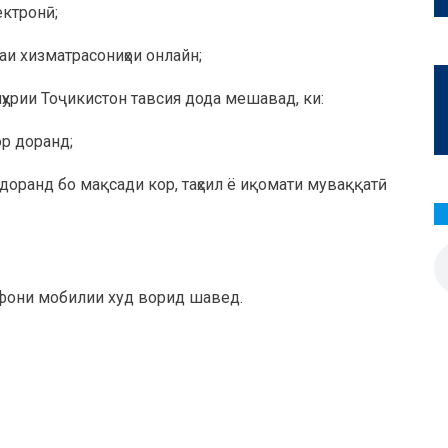
ектронӣ;
аи хизматрасониҳои онлайн;
ҳурии Тоҷикистон тавсия дода мешавад, ки:
ор доранд;
доранд бо мақсади кор, таҳсил ё иқомати муваққатӣ
елефони мобилии худ ворид шавед.