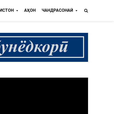
КИСТОН
ҶАҲОН
ЧАНДРАСОНАӢ