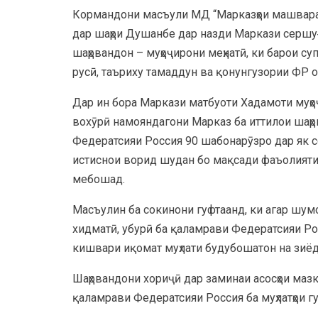
Кормандони масъули МД “Марказҳои машварат
дар шаҳри Душанбе дар назди Маркази сершуғл
шаҳрвандон – муҳоҷирони меҳнатӣ, ки барои с
русӣ, таъриху тамаддун ва қонунгузории ФР 
Дар ин бора Маркази матбуоти Хадамоти муҳоҷ
вохӯрӣ намояндагони Марказ ба иттилои шаҳр
Федератсияи Россия 90 шабонарӯзро дар як с
истиснои ворид шудан бо мақсади фаъолияти
мебошад.
Масъулин ба сокинони гуфтаанд, ки агар шумо б
хидматӣ, убурӣ ба қаламрави Федератсияи Ро
кишвари иқомат муҳлати будубошатон на зиё
Шаҳрвандони хориҷӣ дар заминаи асосҳои маз
қаламрави Федератсияи Россия ба муҳлатҳои г