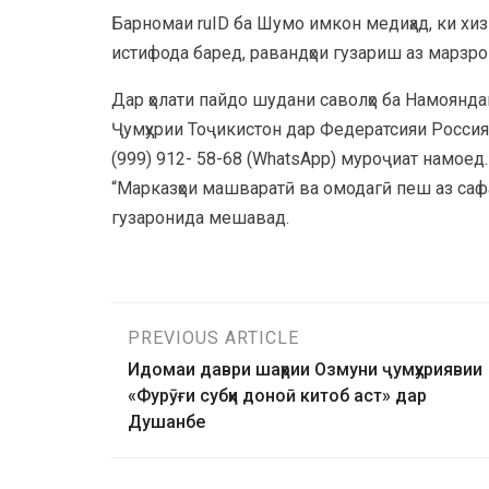
Барномаи ruID ба Шумо имкон медиҳад, ки хи
истифода баред, равандҳои гузариш аз марзро
Дар ҳолати пайдо шудани саволҳо ба Намояндаг
Ҷумҳурии Тоҷикистон дар Федератсияи Россия о
(999) 912- 58-68 (WhatsApp) муроҷиат намоед
“Марказҳои машваратӣ ва омодагӣ пеш аз саф
гузаронида мешавад.
PREVIOUS ARTICLE
Идомаи даври шаҳрии Озмуни ҷумҳуриявии
«Фурӯғи субҳи доноӣ китоб аст» дар
Душанбе