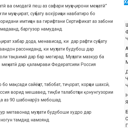
Х
ӣ ва омодагӣ пеш аз сафари муҳоҷирони меҳнатӣ”
и муҳоҷират, суҳбату вохӯриҳои навбатиро бо
упоридани имтиҳон ва гирифтани Сертификат аз забони
омадаанд, баргузор намуданд.
ират хабар дода, менависад, ки дар рафти суҳбату
вандон расониданд, ки муҳлати будубош дар
оли тақвимӣ дар бар мегирад. Муҳлати мазкур ба
 меҳнатӣ дар қаламрави Федератсияи Россия
о мақсади сайёҳат, табобат, тиҷорат, корҳои шахсӣ,
ссия ворид мешавед, тиқби талаботҳои қонунгузории
да аз 90 шабонарӯз мебошад.
Б
кур метавонад муҳлати будубоши худро дар
С
уногун тамдид намоянд.
Г