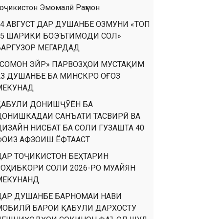
оҷикистон Эмомалӣ Раҳмон
14 АВГУСТ ДАР ДУШАНБЕ ОЗМУНИ «ТОП
35 ШАРИКИ БОЭЪТИМОДИ СОЛ»
БАРГУЗОР МЕГАРДАД
«СОМОН ЭЙР» ПАРВОЗҲОИ МУСТАҚИМ
АЗ ДУШАНБЕ БА МИНСКРО ОҒОЗ
МЕКУНАД
ҚАБУЛИ ДОНИШҶӮЁН БА
ДОНИШКАДАИ САНЪАТИ ТАСВИРӢ ВА
ДИЗАЙН НИСБАТ БА СОЛИ ГУЗАШТА 40
ФОИЗ АФЗОИШ ЁФТААСТ
ДАР ТОҶИКИСТОН БЕҲТАРИН
СОҲИБКОРИ СОЛИ 2026-РО МУАЙЯН
МЕКУНАНД
ДАР ДУШАНБЕ БАРНОМАИ НАВИ
МОБИЛӢ БАРОИ ҚАБУЛИ ДАРХОСТУ