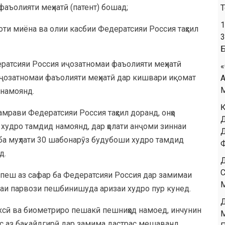
фаъолияти меҳнатӣ (патент) бошад;
Т
илоти миёна ва олии касбии Федератсияи Россия таҳсил
ратсияи Россия иҷозатномаи фаъолияти меҳнатӣ
 иҷозатномаи фаъолияти меҳнатӣ дар кишвари иқомат
 намоянд.
амрави Федератсияи Россия таҳсил доранд, онҳо
 худро тамдид намоянд, дар ҳолати анҷоми зиннаи
 ба муҳлати 30 шабонарӯз будубоши худро тамдид
д.
 пеш аз сафар ба Федератсияи Россия дар замимаи
раи парвози пешбинишуда аризаи худро пур кунед.
хсӣ ва биометриро пешакӣ пешниҳод намоед, инчунин
пас аз бақайдгирӣ дар замима дастрас мешаванд,