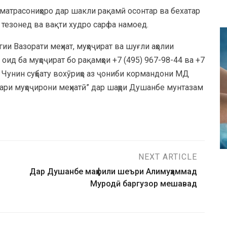
зматрасониҳоро дар шакли рақамӣ осонтар ва бехатар
 тезонед ва вақти худро сарфа намоед.
ии Вазорати меҳнат, муҳоҷират ва шуғли аҳолии
ид ба муҳоҷират бо рақамҳои +7 (495) 967-98-44 ва +7
. Чунин суҳбату вохӯриҳо аз ҷониби кормандони МД
ари муҳоҷирони меҳнатӣ” дар шаҳри Душанбе мунтазам
NEXT ARTICLE
Дар Душанбе маҳфили шеъри Алимуҳаммад
Муродӣ баргузор мешавад