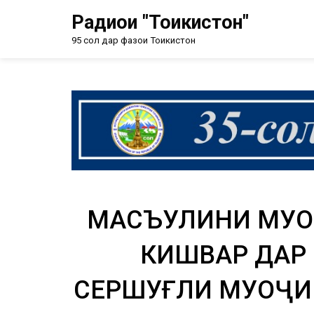
Радиои "Тоҷикистон"
95 сол дар фазои Тоҷикистон
МАСЪУЛИНИ МУҲО
КИШВАР ДАР
СЕРШУҒЛИ МУҲОҶИ