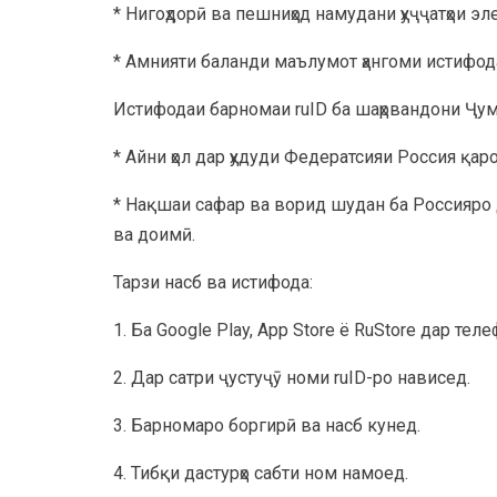
* Нигоҳдорӣ ва пешниҳод намудани ҳуҷҷатҳои эл
* Амнияти баланди маълумот ҳангоми истифод
Истифодаи барномаи ruID ба шаҳрвандони Ҷум
* Айни ҳол дар ҳудуди Федератсияи Россия қар
* Нақшаи сафар ва ворид шудан ба Россияро 
ва доимӣ.
Тарзи насб ва истифода:
1. Ба Google Play, App Store ё RuStore дар т
2. Дар сатри ҷустуҷӯ номи ruID-ро нависед.
3. Барномаро боргирӣ ва насб кунед.
4. Тибқи дастурҳо сабти ном намоед.