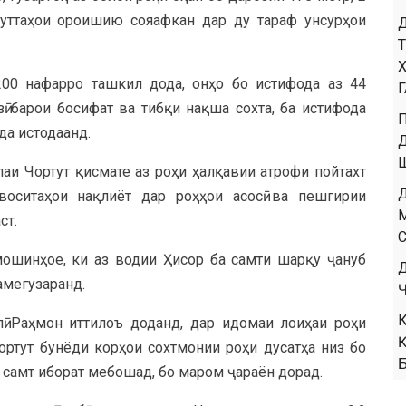
буттаҳои ороишию сояафкан дар ду тараф унсурҳои
00 нафарро ташкил дода, онҳо бо истифода аз 44
ӣ барои босифат ва тибқи нақша сохта, ба истифода
да истодаанд.
лаи Чортут қисмате аз роҳи ҳалқавии атрофи пойтахт
оситаҳои нақлиёт дар роҳҳои асосӣ ва пешгирии
ст.
мошинҳое, ки аз водии Ҳисор ба самти шарқу ҷануб
амегузаранд.
 Раҳмон иттилоъ доданд, дар идомаи лоиҳаи роҳи
ортут бунёди корҳои сохтмонии роҳи дусатҳа низ бо
ду самт иборат мебошад, бо маром ҷараён дорад.