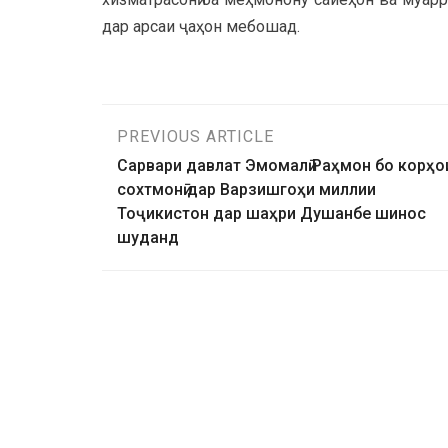
дар арсаи ҷаҳон мебошад.
PREVIOUS ARTICLE
Сарвари давлат Эмомалӣ Раҳмон бо корҳо
сохтмонӣ дар Варзишгоҳи миллии
Тоҷикистон дар шаҳри Душанбе шинос
шуданд