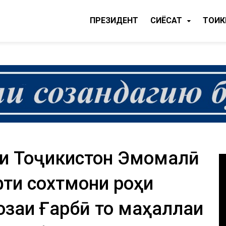
ПРЕЗИДЕНТ
CИЁСАТ
ТОҶИ
ии Тоҷикистон Эмомалӣ
фти сохтмони роҳи
озаи Ғарбӣ то маҳаллаи