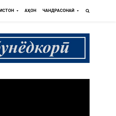
КИСТОН
ҶАҲОН
ЧАНДРАСОНАӢ