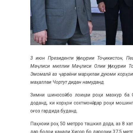
3 июн Президенти Ҷумҳурии Тоҷикистон, 
Маҷлиси миллии Маҷлиси Олии Ҷумҳурии То
Эмомалӣ аз ҷараёни марҳилаи дуюми корҳои 
маҳаллаи Чортут дидан намуданд.
Зимни шиносоӣ бо лоиҳаи роҳи мазкур ба 
доданд, ки корҳои сохтмонӣ дар роҳи мошинг
оғоз гардида буданд.
Паҳноии роҳ 50 метрро ташкил дода, аз 8 хат
дар болои канали Ҳисор бо дарозии 37,5 метр