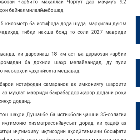
озаи Ғарбӣ то маҳаллаи Чортут дар маҷмуъ 9,2
тҳои байналмилалӣ мебошад.
 5 километр ба истифода дода шуда, марҳилаи дуюм
медиҳад, тибқи нақша бояд то соли 2027 мавриди
анда, ки дарозиаш 18 км аст ва дарвозаи ғарбии
аромадан ба дохили шаҳр мепайвандад, ду пули
о меъёрҳои ҷаҳонӣ сохта мешавад.
барои истифодаи самаранок аз имконияту шароити
ш аз муҳлат мавриди баҳрабардорӣ қарор додани роҳи
сияҳо доданд.
стон шаҳри Душанбе ба истиқболи ҷашни 35-солагии
 иҷтимоию хизматрасонӣ вусъат дорад, ки ҳадаф аз
атҳи иҷтимоиву иқтисодии аҳолӣ, таъмини босифати
рифии урфу одат ва фарҳанги қадимаи миллати тоҷик