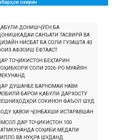
абарҳои охирин
ҚАБУЛИ ДОНИШҶӮЁН БА
ДОНИШКАДАИ САНЪАТИ ТАСВИРӢ ВА
ДИЗАЙН НИСБАТ БА СОЛИ ГУЗАШТА 40
ФОИЗ АФЗОИШ ЁФТААСТ
ДАР ТОҶИКИСТОН БЕҲТАРИН
СОҲИБКОРИ СОЛИ 2026-РО МУАЙЯН
МЕКУНАНД
ДАР ДУШАНБЕ БАРНОМАИ НАВИ
МОБИЛӢ БАРОИ ҚАБУЛИ ДАРХОСТУ
ПЕШНИҲОДҲОИ СОКИНОН ФАЪОЛ ШУД
БОДУ ҲАВОИ ҶОНБАХШИ ИСТАРАВШАН
ИМСОЛ ДАР ТОҶИКИСТОН 100
ХАТМКУНАНДА СОҲИБИ МЕДАЛИ
ТИЛЛО ВА НУҚРА ШУДАНД