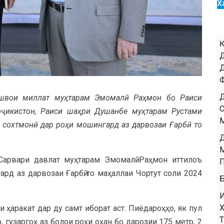
Х
Пешвои миллат муҳтарам Эмомалӣ Раҳмон бо Раиси
ҷикистон, Раиси шаҳри Душанбе муҳтарам Рустами
сохтмонӣ дар роҳи мошингард аз дарвозаи Ғарбӣ то
Сарвари давлат муҳтарам Эмомалӣ Раҳмон иттилоъ
ард аз дарвозаи Ғарбӣ то маҳаллаи Чортут соли 2024
и ҳаракат дар ду самт иборат аст. Пиёдароҳҳо, як пул
, гузаргоҳ аз болои роҳи оҳан бо дарозии 175 метр, 2