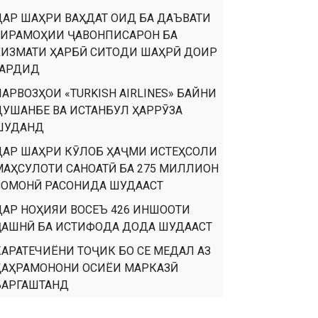
ДАР ШАҲРИ ВАҲДАТ ОИД БА ДАЪВАТИ
ТИРАМОҲИИ ҶАВОНПИСАРОН БА
ХИЗМАТИ ҲАРБӢ СИТОДИ ШАҲРӢ ДОИР
ГАРДИД
ПАРВОЗҲОИ «TURKISH AIRLINES» БАЙНИ
ДУШАНБЕ ВА ИСТАНБУЛ ҲАРРӮЗА
ШУДАНД
ДАР ШАҲРИ КӮЛОБ ҲАҶМИ ИСТЕҲСОЛИ
МАҲСУЛОТИ САНОАТӢ БА 275 МИЛЛИОН
СОМОНӢ РАСОНИДА ШУДААСТ
ДАР НОҲИЯИ ВОСЕЪ 426 ИНШООТИ
ҶАШНӢ БА ИСТИФОДА ДОДА ШУДААСТ
КАРАТЕЧИЁНИ ТОҶИК БО СЕ МЕДАЛ АЗ
ҚАҲРАМОНОНИ ОСИЁИ МАРКАЗӢ
БАРГАШТАНД