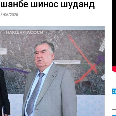
ушанбе шинос шуданд
03/06/2025
с