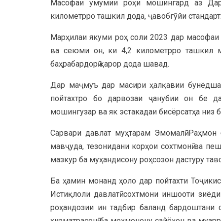
Масофаи умумии роҳи мошингард аз Дарв
километрро ташкил дода, ҷавобгӯйи стандар
Марҳилаи якуми роҳ соли 2023 дар масофаи
ва сеюми он, ки 4,2 километрро ташкил 
баҳрабардорӣ қарор дода шавад.
Дар маҷмуъ дар масири ҳалқавии бунёдшав
пойтахтро бо дарвозаи ҷанубии он бе д
мошингузар ва як эстакадаи бисёрсатҳа низ б
Сарвари давлат муҳтарам Эмомалӣ Раҳмон 
мавҷуда, тезонидани корҳои сохтмонӣ ва пе
мазкур ба муҳандисону роҳсозон дастуру тав
Ба ҳамин монанд ҳоло дар пойтахти Тоҷики
Истиқлоли давлатӣ сохтмони иншооти зиёди
роҳандозии ин тадбир баланд бардоштани с
хизматрасонӣ ба меҳмонону сайёҳон ва муар