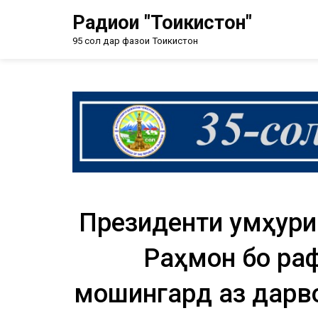
Радиои "Тоҷикистон"
95 сол дар фазои Тоҷикистон
Президенти Ҷумҳур
Раҳмон бо ра
мошингард аз дарв