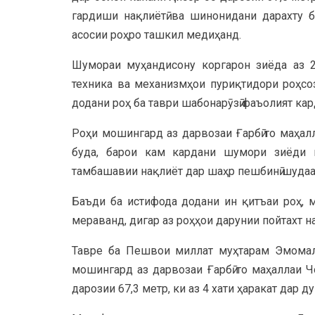
гардиши нақлиётӣ ва шинонидани дарахту 
асосии роҳро ташкил медиҳанд.
Шумораи муҳандисону коргарон зиёда аз 2
техника ва механизмҳои пуриқтидори роҳсоз
додани роҳ ба таври шабонарӯзӣ фаъолият кар
Роҳи мошингард аз дарвозаи Ғарбӣ то маҳал
буда, барои кам кардани шумори зиёди в
тамбашавии нақлиёт дар шаҳр пешбинӣ шудаа
Баъди ба истифода додани ин қитъаи роҳ, 
мераванд, дигар аз роҳҳои дарунии пойтахт н
Тавре ба Пешвои миллат муҳтарам Эмомалӣ
мошингард аз дарвозаи Ғарбӣ то маҳаллаи Ч
дарозии 67,3 метр, ки аз 4 хати ҳаракат дар 