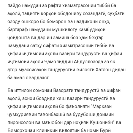
пайдо намудан аз рафти хизматрасонии тиббӣ ба
аҳолӣ, тақвияти корҳои ободониву созандагӣ, суҳбати
озоду ошкоро бо беморон ва наздикони онҳо,
бартараф намудани мушкилоту камбудиҳои
ҷойдошта ва дар ин замина боз ҳам беҳтар
намудани сатҳу сифати хизматрасонии тиббӣ ва
ҳифзи иҷтимоии аҳолӣ вазири тандурустӣ ва ҳифзи
иҷтимоии аҳолӣ Ҷамолиддин Абдуллозода аз як
қатор муассисаҳои тандурустии вилояти Хатлон дидан
ба амал овардааст.
Ба иттилои сомонаи Вазорати тандурустӣ ва ҳифзи
аҳолӣ, аснои боздиди хеш вазири тандурустӣ ва
ҳифзи иҷтимоии аҳолӣ бо фаъолияти “Маркази
ҷумҳуриявии тавонбахшӣ ва будубоши доимии
пиронсолон ва маъюбон дар ноҳияи Кушониён” ва
Беморхонаи клиникии вилоятии ба номи Бурӣ