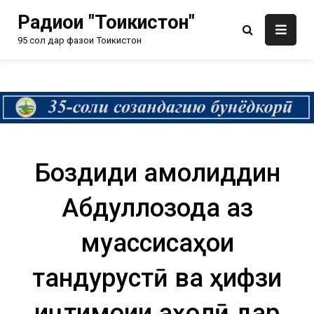
Радиои "Тоҷикистон"
95 сол дар фазои Тоҷикистон
Боздиди Ҷамолиддин
Абдуллозода аз
муассисаҳои
тандурустӣ ва ҳифзи
иҷтимоии аҳолӣ дар