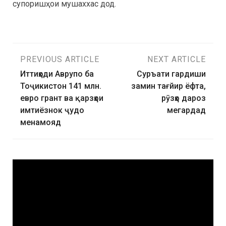
супоришҳои мушаххас дод.
PREVIOUS ARTICLE
NEXT ARTICLE
Иттиҳоди Аврупо ба
Суръати гардиши
Тоҷикистон 141 млн.
замин тағйир ёфта,
евро грант ва қарзҳои
рӯзҳо дароз
имтиёзнок ҷудо
мегардад
менамояд