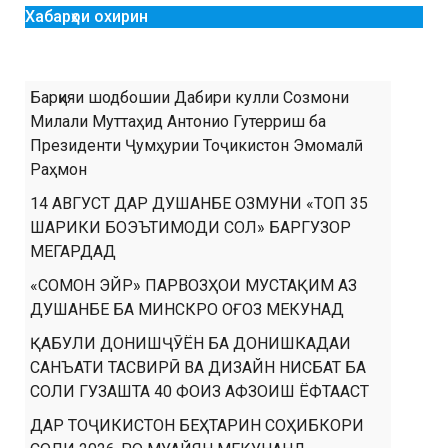
Хабарҳои охирин
Барқияи шодбошии Дабири кулли Созмони
Милали Муттаҳид Антонио Гутерриш ба
Президенти Ҷумҳурии Тоҷикистон Эмомалӣ
Раҳмон
14 АВГУСТ ДАР ДУШАНБЕ ОЗМУНИ «ТОП 35
ШАРИКИ БОЭЪТИМОДИ СОЛ» БАРГУЗОР
МЕГАРДАД
«СОМОН ЭЙР» ПАРВОЗҲОИ МУСТАҚИМ АЗ
ДУШАНБЕ БА МИНСКРО ОҒОЗ МЕКУНАД
ҚАБУЛИ ДОНИШҶӮЁН БА ДОНИШКАДАИ
САНЪАТИ ТАСВИРӢ ВА ДИЗАЙН НИСБАТ БА
СОЛИ ГУЗАШТА 40 ФОИЗ АФЗОИШ ЁФТААСТ
ДАР ТОҶИКИСТОН БЕҲТАРИН СОҲИБКОРИ