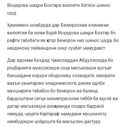
Воҳидови шаҳри Бохтари вилояти Хатлон шинос
шуд.
Ҳамзамон номбурда дар Беморхонаи клиникии
вилоятии ба номи Бурӣ Воҳидови шаҳри Бохтар бо
рафти табобати як қатор беморон низ шинос шуда, бо
наздикону пайвандони онҳо суҳбат намудааст.
Дар идомаи боздид Ҷамолиддин Абдуллозода бо
роҳбарияти муассисаҳои соҳа масъалаҳои вусъат
бахшидани корҳои ободониву созандагӣ, назорати
вазъи санитарию эпидемиологӣ, риояи одоби
муоширати табибон бо беморон ва баланд
бардоштани сатҳи хизматрасонии тиббӣ ба аҳолӣ ва
дигар масъалаҳои алоқаманди соҳаро баррасӣ
намуда, ҷиҳати бартараф намудани мушкилоту
камбудиҳои ҷойдошта ба масъулин дастуру