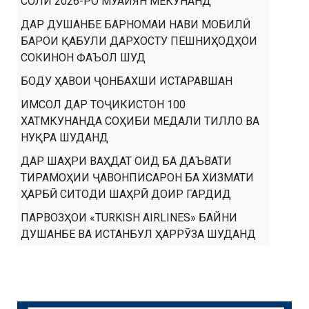
СОЛИ 2026-РО МУАЙЯН МЕКУНАНД
ДАР ДУШАНБЕ БАРНОМАИ НАВИ МОБИЛӢ
БАРОИ ҚАБУЛИ ДАРХОСТУ ПЕШНИҲОДҲОИ
СОКИНОН ФАЪОЛ ШУД
БОДУ ҲАВОИ ҶОНБАХШИ ИСТАРАВШАН
ИМСОЛ ДАР ТОҶИКИСТОН 100
ХАТМКУНАНДА СОҲИБИ МЕДАЛИ ТИЛЛО ВА
НУҚРА ШУДАНД
ДАР ШАҲРИ ВАҲДАТ ОИД БА ДАЪВАТИ
ТИРАМОҲИИ ҶАВОНПИСАРОН БА ХИЗМАТИ
ҲАРБӢ СИТОДИ ШАҲРӢ ДОИР ГАРДИД
ПАРВОЗҲОИ «TURKISH AIRLINES» БАЙНИ
ДУШАНБЕ ВА ИСТАНБУЛ ҲАРРӮЗА ШУДАНД