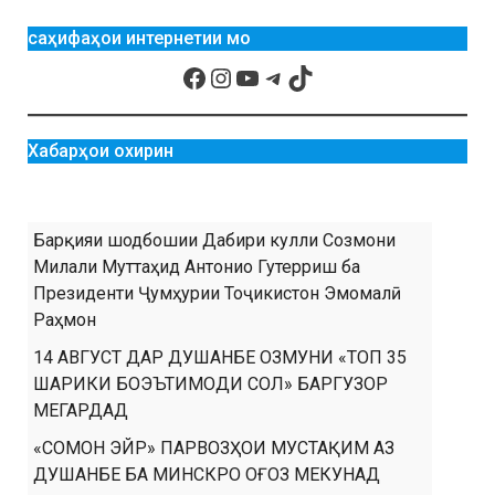
саҳифаҳои интернетии мо
Хабарҳои охирин
Барқияи шодбошии Дабири кулли Созмони
Милали Муттаҳид Антонио Гутерриш ба
Президенти Ҷумҳурии Тоҷикистон Эмомалӣ
Раҳмон
14 АВГУСТ ДАР ДУШАНБЕ ОЗМУНИ «ТОП 35
ШАРИКИ БОЭЪТИМОДИ СОЛ» БАРГУЗОР
МЕГАРДАД
«СОМОН ЭЙР» ПАРВОЗҲОИ МУСТАҚИМ АЗ
ДУШАНБЕ БА МИНСКРО ОҒОЗ МЕКУНАД