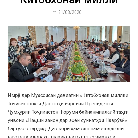
31/03/2026
Имрӯз дар Муассисаи давлатии «Китобхонаи миллии
Точикистон»-и Дастгоҳи иҷроияи Президенти
Ҷумҳурии Тоҷикистон Форуми байнанмиллалӣ таҳти
унвони «Нақши занон дар эҳёи суннатҳои Наврўзӣ»
баргузор гардид. Дар кори ҳамоиш намояндагони
вазорату идораҳо, шарикони рушд, созмонҳои