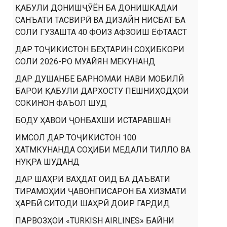
ҚАБУЛИ ДОНИШҶӮЁН БА ДОНИШКАДАИ
САНЪАТИ ТАСВИРӢ ВА ДИЗАЙН НИСБАТ БА
СОЛИ ГУЗАШТА 40 ФОИЗ АФЗОИШ ЁФТААСТ
ДАР ТОҶИКИСТОН БЕҲТАРИН СОҲИБКОРИ
СОЛИ 2026-РО МУАЙЯН МЕКУНАНД
ДАР ДУШАНБЕ БАРНОМАИ НАВИ МОБИЛӢ
БАРОИ ҚАБУЛИ ДАРХОСТУ ПЕШНИҲОДҲОИ
СОКИНОН ФАЪОЛ ШУД
БОДУ ҲАВОИ ҶОНБАХШИ ИСТАРАВШАН
ИМСОЛ ДАР ТОҶИКИСТОН 100
ХАТМКУНАНДА СОҲИБИ МЕДАЛИ ТИЛЛО ВА
НУҚРА ШУДАНД
ДАР ШАҲРИ ВАҲДАТ ОИД БА ДАЪВАТИ
ТИРАМОҲИИ ҶАВОНПИСАРОН БА ХИЗМАТИ
ҲАРБӢ СИТОДИ ШАҲРӢ ДОИР ГАРДИД
ПАРВОЗҲОИ «TURKISH AIRLINES» БАЙНИ