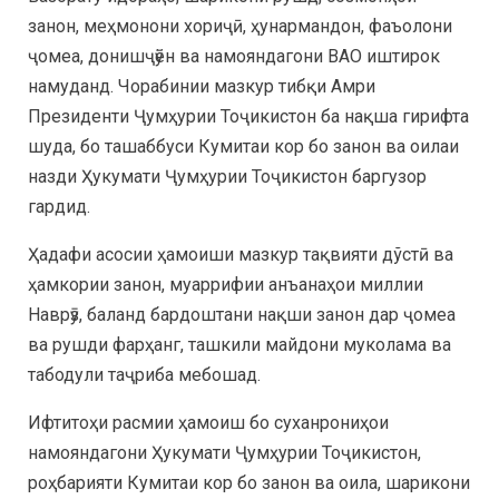
занон, меҳмонони хориҷӣ, ҳунармандон, фаъолони
ҷомеа, донишҷӯён ва намояндагони ВАО иштирок
намуданд. Чорабинии мазкур тибқи Амри
Президенти Ҷумҳурии Тоҷикистон ба нақша гирифта
шуда, бо ташаббуси Кумитаи кор бо занон ва оилаи
назди Ҳукумати Ҷумҳурии Тоҷикистон баргузор
гардид.
Ҳадафи асосии ҳамоиши мазкур тақвияти дўстӣ ва
ҳамкории занон, муаррифии анъанаҳои миллии
Наврӯз, баланд бардоштани нақши занон дар ҷомеа
ва рушди фарҳанг, ташкили майдони муколама ва
табодули таҷриба мебошад.
Ифтитоҳи расмии ҳамоиш бо суханрониҳои
намояндагони Ҳукумати Ҷумҳурии Тоҷикистон,
роҳбарияти Кумитаи кор бо занон ва оила, шарикони