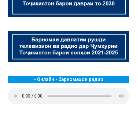
- Онлайн - барномаҳои радио