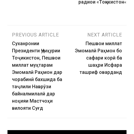
радиои «Тоҷикистон
«
PREVIOUS ARTICLE
NEXT ARTICLE
Суханронии
Пешвои миллат
Президенти Ҷумҳурии
Эмомалӣ Раҳмон бо
Тоҷикистон, Пешвои
сафари корӣ ба
миллат муҳтарам
шаҳри Исфара
Эмомалӣ Раҳмон дар
ташриф оварданд
чорабинӣ бахшида ба
таҷлили Наврӯзи
байналмилалӣ дар
ноҳияи Мастчоҳи
вилояти Суғд