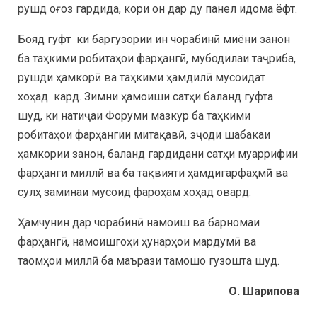
рушд оғоз гардида, кори он дар ду панел идома ёфт.
Бояд гуфт ки баргузории ин чорабинӣ миёни занон
ба таҳкими робитаҳои фарҳангӣ, мубодилаи таҷриба,
рушди ҳамкорӣ ва таҳкими ҳамдилӣ мусоидат
хоҳад кард. Зимни ҳамоиши сатҳи баланд гуфта
шуд, ки натиҷаи Форуми мазкур ба таҳкими
робитаҳои фарҳангии митақавӣ, эҷоди шабакаи
ҳамкории занон, баланд гардидани сатҳи муаррифии
фарҳанги миллӣ ва ба тақвияти ҳамдигарфаҳмӣ ва
сулҳ заминаи мусоид фароҳам хоҳад овард.
Ҳамчунин дар чорабинӣ намоиш ва барномаи
фарҳангӣ, намоишгоҳи ҳунарҳои мардумӣ ва
таомҳои миллӣ ба маърази тамошо гузошта шуд.
О. Шарипова