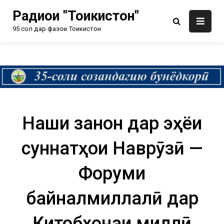
Радиои "Тоҷикистон"
95 сол дар фазои Тоҷикистон
Нақши занон дар эҳёи
суннатҳои Наврӯзӣ —
Форуми
байналмиллалӣ дар
Китобхонаи миллӣ