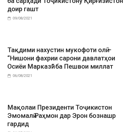
ба сарҳади Тоҷикистону Қирғизистон
доир гашт
09/08/2021
Тақдими нахустин мукофоти олӣ –
“Нишони фахрии сарони давлатҳои
Осиёи Марказӣ” ба Пешвои миллат
06/08/2021
Мақолаи Президенти Тоҷикистон
Эмомалӣ Раҳмон дар Эрон бознашр
гардид