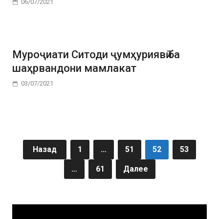
06/07/2021
Муроҷиати Ситоди ҷумҳуриявӣ ба
шаҳрвандони мамлакат
03/07/2021
Назад
1
…
51
52
53
…
61
Далее