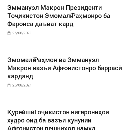
Эммануэл Макрон Президенти
Тоҷикистон Эмомалӣ Раҳмонро ба
Фаронса даъват кард
26/08/2021
Эмомалӣ Раҳмон ва Эммануэл
Макрон вазъи Афғонистонро баррасӣ
карданд
25/08/2021
Қурейшӣ: Тоҷикистон нигарониҳои
худро оид ба вазъи кунунии
Афғонистон пешниҳод намуд