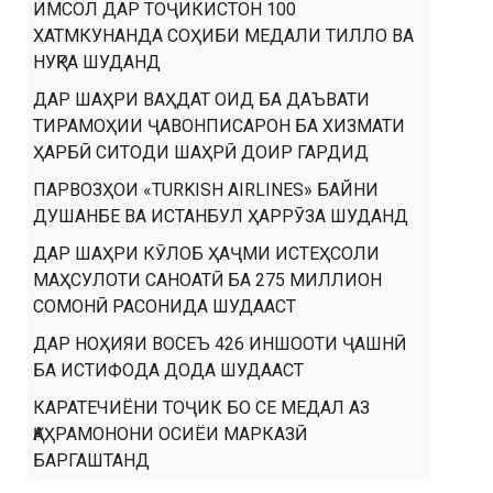
ИМСОЛ ДАР ТОҶИКИСТОН 100
ХАТМКУНАНДА СОҲИБИ МЕДАЛИ ТИЛЛО ВА
НУҚРА ШУДАНД
ДАР ШАҲРИ ВАҲДАТ ОИД БА ДАЪВАТИ
ТИРАМОҲИИ ҶАВОНПИСАРОН БА ХИЗМАТИ
ҲАРБӢ СИТОДИ ШАҲРӢ ДОИР ГАРДИД
ПАРВОЗҲОИ «TURKISH AIRLINES» БАЙНИ
ДУШАНБЕ ВА ИСТАНБУЛ ҲАРРӮЗА ШУДАНД
ДАР ШАҲРИ КӮЛОБ ҲАҶМИ ИСТЕҲСОЛИ
МАҲСУЛОТИ САНОАТӢ БА 275 МИЛЛИОН
СОМОНӢ РАСОНИДА ШУДААСТ
ДАР НОҲИЯИ ВОСЕЪ 426 ИНШООТИ ҶАШНӢ
БА ИСТИФОДА ДОДА ШУДААСТ
КАРАТЕЧИЁНИ ТОҶИК БО СЕ МЕДАЛ АЗ
ҚАҲРАМОНОНИ ОСИЁИ МАРКАЗӢ
БАРГАШТАНД