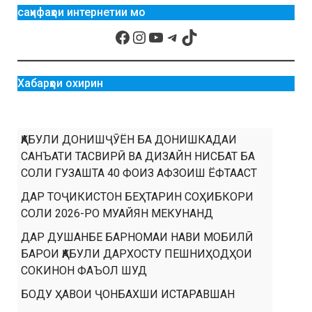
саҳифаҳои интернетии мо
Хабарҳои охирин
ҚАБУЛИ ДОНИШҶӮЁН БА ДОНИШКАДАИ
САНЪАТИ ТАСВИРӢ ВА ДИЗАЙН НИСБАТ БА
СОЛИ ГУЗАШТА 40 ФОИЗ АФЗОИШ ЁФТААСТ
ДАР ТОҶИКИСТОН БЕҲТАРИН СОҲИБКОРИ
СОЛИ 2026-РО МУАЙЯН МЕКУНАНД
ДАР ДУШАНБЕ БАРНОМАИ НАВИ МОБИЛӢ
БАРОИ ҚАБУЛИ ДАРХОСТУ ПЕШНИҲОДҲОИ
СОКИНОН ФАЪОЛ ШУД
БОДУ ҲАВОИ ҶОНБАХШИ ИСТАРАВШАН