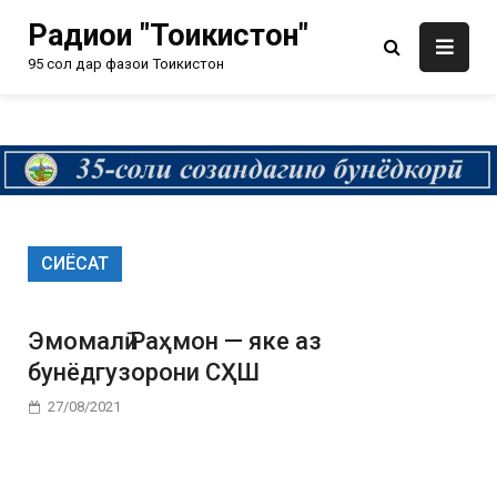
Радиои "Тоҷикистон"
95 сол дар фазои Тоҷикистон
СИЁСАТ
Эмомалӣ Раҳмон — яке аз
бунёдгузорони СҲШ
27/08/2021