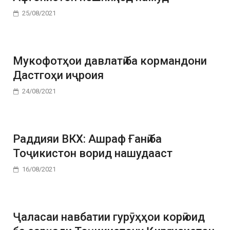
25/08/2021
Мукофотҳои давлатӣ ба кормандони
Дастгоҳи иҷроия
24/08/2021
Раддияи ВКХ: Ашраф Ғанӣ ба
Тоҷикистон ворид нашудааст
16/08/2021
Ҷаласаи навбатии гурӯҳҳои корӣ оид