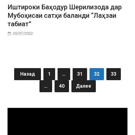
Иштироки Баҳодур Шерилизода дар
Мубоҳисаи сатҳи баланди “Лаҳзаи
табиат”
20/07/2022
Назад
1
…
31
32
33
…
40
Далее