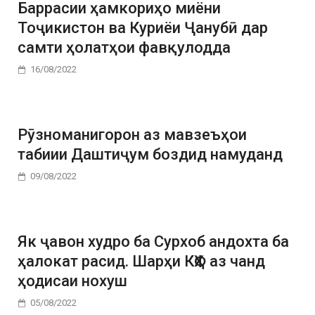
Баррасии ҳамкориҳо миёни
Тоҷикистон ва Куриёи Ҷанубӣ дар
самти ҳолатҳои фавқулодда
16/08/2022
Рӯзноманигорон аз мавзеъҳои
табиии Даштиҷум боздид намуданд
09/08/2022
Як ҷавон худро ба Сурхоб андохта ба
ҳалокат расид. Шарҳи КҲФ аз чанд
ҳодисаи нохуш
05/08/2022