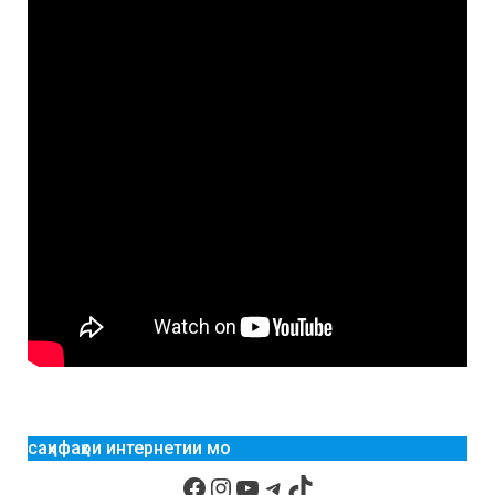
саҳифаҳои интернетии мо