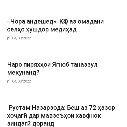
«Чора андешед». КҲФ аз омадани
селҳо ҳушдор медиҳад
04/08/2022
Чаро пиряхҳои Яғноб таназзул
мекунанд?
04/08/2022
Рустам Назарзода: Беш аз 72 ҳазор
хоҷагӣ дар мавзеъҳои хавфнок
зиндагӣ доранд