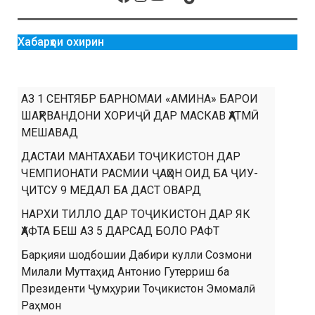
Хабарҳои охирин
АЗ 1 СЕНТЯБР БАРНОМАИ «АМИНА» БАРОИ
ШАҲРВАНДОНИ ХОРИҶӢ ДАР МАСКАВ ҲАТМӢ
МЕШАВАД
ДАСТАИ МАНТАХАБИ ТОҶИКИСТОН ДАР
ЧЕМПИОНАТИ РАСМИИ ҶАҲОН ОИД БА ҶИУ-
ҶИТСУ 9 МЕДАЛ БА ДАСТ ОВАРД
НАРХИ ТИЛЛО ДАР ТОҶИКИСТОН ДАР ЯК
ҲАФТА БЕШ АЗ 5 ДАРСАД БОЛО РАФТ
Барқияи шодбошии Дабири кулли Созмони
Милали Муттаҳид Антонио Гутерриш ба
Президенти Ҷумҳурии Тоҷикистон Эмомалӣ
Раҳмон