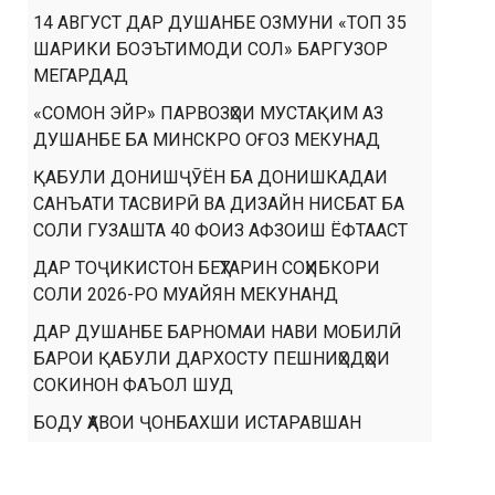
14 АВГУСТ ДАР ДУШАНБЕ ОЗМУНИ «ТОП 35
ШАРИКИ БОЭЪТИМОДИ СОЛ» БАРГУЗОР
МЕГАРДАД
«СОМОН ЭЙР» ПАРВОЗҲОИ МУСТАҚИМ АЗ
ДУШАНБЕ БА МИНСКРО ОҒОЗ МЕКУНАД
ҚАБУЛИ ДОНИШҶӮЁН БА ДОНИШКАДАИ
САНЪАТИ ТАСВИРӢ ВА ДИЗАЙН НИСБАТ БА
СОЛИ ГУЗАШТА 40 ФОИЗ АФЗОИШ ЁФТААСТ
ДАР ТОҶИКИСТОН БЕҲТАРИН СОҲИБКОРИ
СОЛИ 2026-РО МУАЙЯН МЕКУНАНД
ДАР ДУШАНБЕ БАРНОМАИ НАВИ МОБИЛӢ
БАРОИ ҚАБУЛИ ДАРХОСТУ ПЕШНИҲОДҲОИ
СОКИНОН ФАЪОЛ ШУД
БОДУ ҲАВОИ ҶОНБАХШИ ИСТАРАВШАН